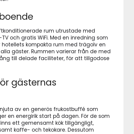
 boende
luftkonditionerade rum utrustade med
V och gratis WiFi. Med en inredning som
der hotellets kompakta rum med trägolv en
alla gäster. Rummen varierar från de med
ng till delade faciliteter, för att tillgodose
för gästernas
 njuta av en generös frukostbuffé som
 ger en energirik start på dagen. För de som
inns ett gemensamt kök tillgängligt,
samt kaffe- och tekokare. Dessutom