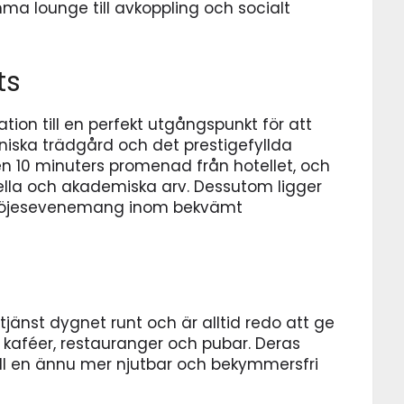
a lounge till avkoppling och socialt
ts
ation till en perfekt utgångspunkt för att
aniska trädgård och det prestigefyllda
en 10 minuters promenad från hotellet, och
urella och akademiska arv. Dessutom ligger
h nöjesevenemang inom bekvämt
l tjänst dygnet runt och är alltid redo att ge
aféer, restauranger och pubar. Deras
ill en ännu mer njutbar och bekymmersfri