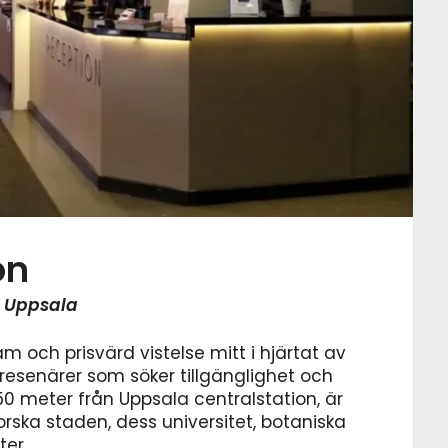
on
i Uppsala
m och prisvärd vistelse mitt i hjärtat av
esenärer som söker tillgänglighet och
50 meter från Uppsala centralstation, är
orska staden, dess universitet, botaniska
er.