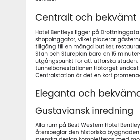
Centralt och bekvämt 
Hotel Bentleys ligger på Drottningga
shoppinggator, vilket placerar gästern
tillgång till en mängd butiker, restau
Stan och Stureplan bara en 15 minuters
utgångspunkt för att utforska staden. F
tunnelbanestationen Hötorget endast 4
Centralstation är det en kort promena
Eleganta och bekväm
Gustaviansk inredning
Alla rum på Best Western Hotel Bentley
återspeglar den historiska byggnaden
svenska design kompletteras med mo